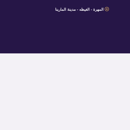
خطي
المهرة - الغيظه - مدينة المارينا
لى
لمحتوى