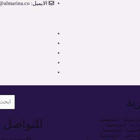
الايميل: info@almarina.co
رية
ارسيليا - إندونيسيا
للتواصل
ارينا - إندونيسيا
لجميرا - إندونيسيا
لاندلس - إندونيسيا