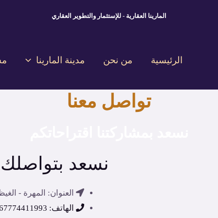
المارينا العقارية - للإستثمار والتطوير العقاري
الرئيسية
من نحن
مدينة المارينا
مش
تواصل معنا
نسعد بمشاركتنا اقتراحاتكم
نسعد بتواصلك م
العنوان: المهرة - الغيظه
الهاتف: 967774411993+