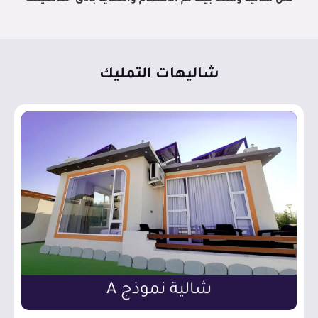
شاليهات التمليك
اطلع على المزيد
شالية نموذج A