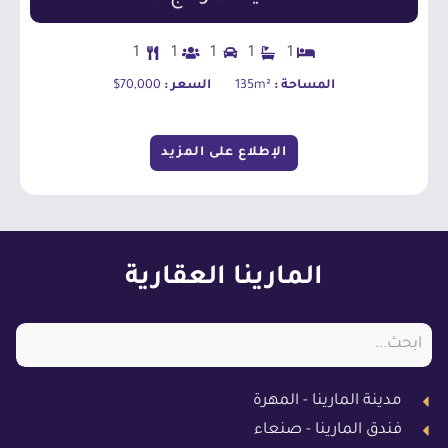
1
1
1
1
1
المساحة :
135m²
السعر :
70,000$
الإطلاع على المزيد
المارينا العقارية
مدينة المارينا - المهرة
فندق المارينا - صنعاء