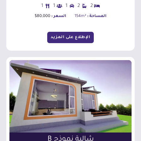
1
1
1
2
2
المساحة :
154m²
السعر :
80,000$
الإطلاع على المزيد
اطلع على المزيد
شالية نموذج B